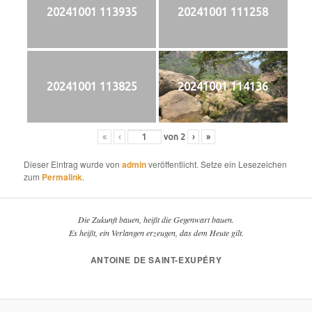
20241001 113935
20241001 111258
20241001 113825
20241001 114136
«
‹
von
2
›
»
Dieser Eintrag wurde von
admin
veröffentlicht. Setze ein Lesezeichen
zum
Permalink
.
Die Zukunft bauen, heißt die Gegenwart bauen.
Es heißt, ein Verlangen erzeugen, das dem Heute gilt.
ANTOINE DE SAINT-EXUPÉRY