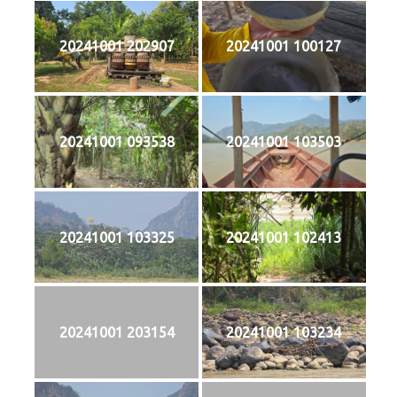
20241001 202907
20241001 100127
20241001 093538
20241001 103503
20241001 103325
20241001 102413
20241001 203154
20241001 103234