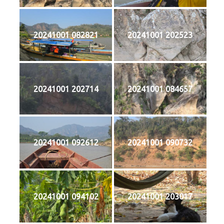
20241001 082821
20241001 202523
20241001 202714
20241001 084657
20241001 092612
20241001 090732
20241001 094102
20241001 203017