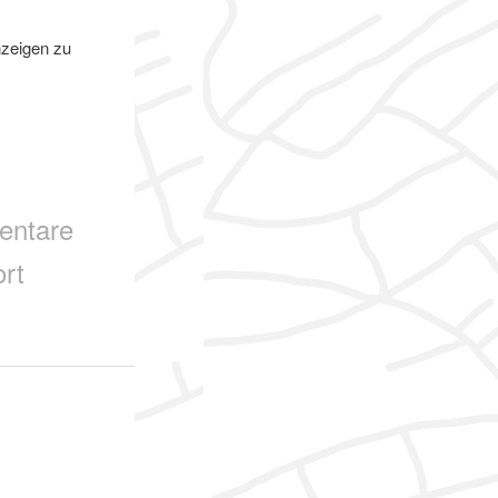
nzeigen zu
entare
rt