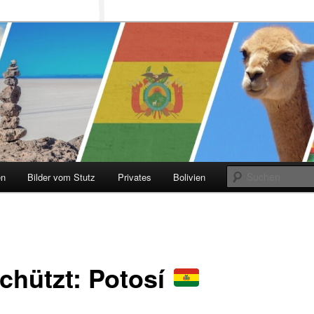
 Stutz
en
Bilder vom Stutz
Privates
Bolivien
chützt: Potosí