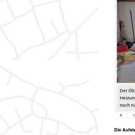
Der Ölt
Heizun
noch ni
«
‹
Die Aufst