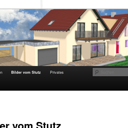
 Stutz
en
Bilder vom Stutz
Privates
der vom Stutz