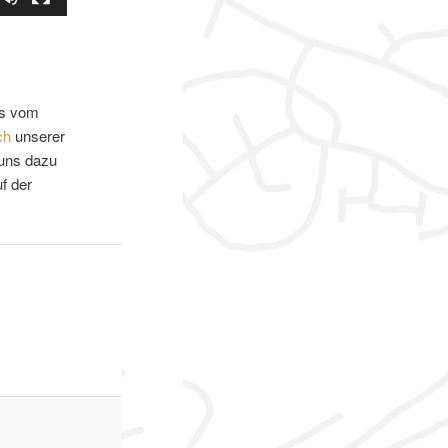
tos vom
ch
unserer
 uns dazu
f der