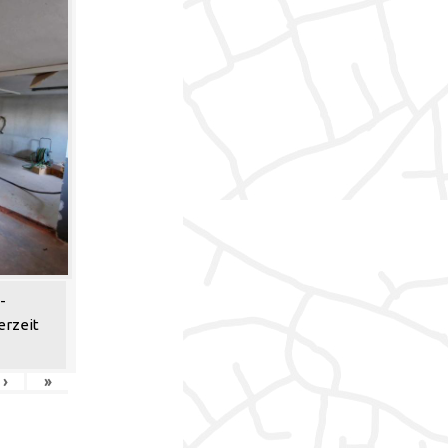
-
erzeit
›
»