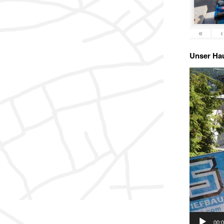
«
‹
Unser Hau
Video-
Player
00: