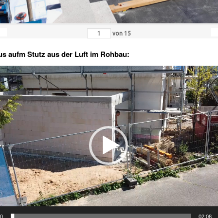
von
15
s aufm Stutz aus der Luft im Rohbau:
00
02:08