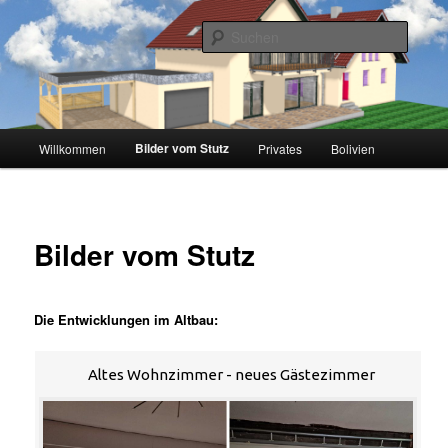
Zum
Inhalt
Suche
wechseln
Aufm Stutz
Hauptmenü
Bilder vom Stutz
Willkommen
Privates
Bolivien
Bilder vom Stutz
Die Entwicklungen im Altbau:
Altes Wohnzimmer - neues Gästezimmer