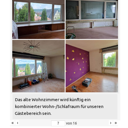
Das alte Wohnzimmer wird künftig ein
kombinierter Wohn-/Schlafraum für unseren
Gästebereich sein.
«
‹
›
»
von
16