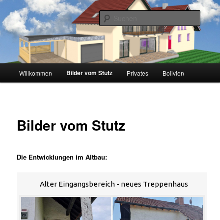
Zum
Inhalt
Suche
wechseln
Aufm Stutz
Hauptmenü
Bilder vom Stutz
Willkommen
Privates
Bolivien
Bilder vom Stutz
Die Entwicklungen im Altbau:
Alter Eingangsbereich - neues Treppenhaus